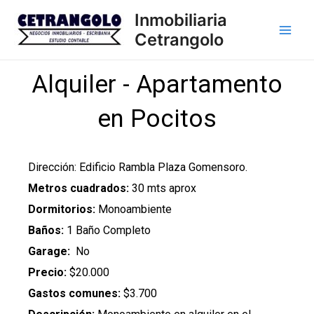
Skip
Main
Inmobiliaria
to
Cetrangolo
Men
content
Alquiler - Apartamento
en Pocitos
Dirección: Edificio Rambla Plaza Gomensoro.
Metros cuadrados:
30 mts aprox
Dormitorios:
Monoambiente
Baños:
1 Baño Completo
Garage:
No
Precio:
$20.000
Gastos comunes:
$
3.700